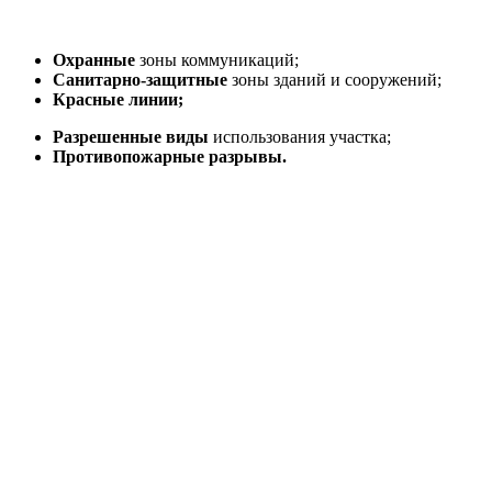
Охранные
зоны коммуникаций;
Санитарно-защитные
зоны зданий и сооружений;
Красные линии;
Разрешенные виды
использования участка;
Противопожарные разрывы.
заказать проект
Почему необходимо заказать проект?
Разработка проекта позволяет заказчику наглядно представить
будущую автомойку и сроки выполнения работ, а также
внести свои коррективы в документацию до начала их
выполнения. Проектно-сметная документация содержит
подробные чертежи и описания всех элементов здания или
сооружения, что дает возможность избежать ошибок при их
возведении и соблюсти требования нормативов.
Спецификации из проектной документации позволят Вам