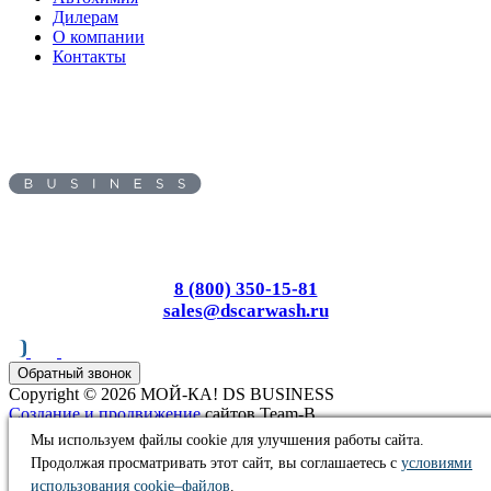
Дилерам
О компании
Контакты
Адрес:
454036
, г.
Челябинск
,
ул.
Первомайская, д. 1а
Пн-Вс: с 8.00 до 17.00
8 (800) 350-15-81
sales@dscarwash.ru
Обратный звонок
Copyright © 2026 МОЙ-КА! DS BUSINESS
Создание и продвижение
сайтов Team-B
Информация, представленная на сайте, не является публичной
Мы используем файлы cookie для улучшения работы сайта.
офертой
Продолжая просматривать этот сайт, вы соглашаетесь с
условиями
Правила использования сайта
использования cookie–файлов
.